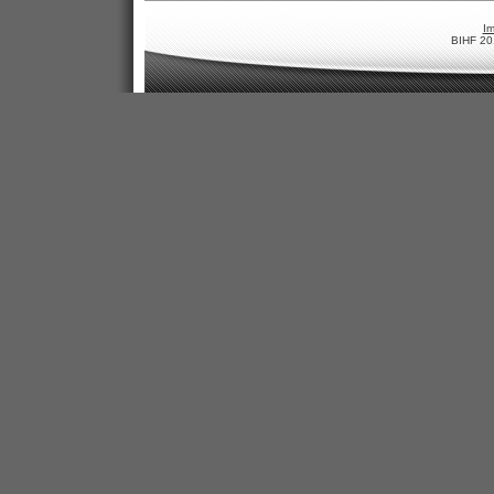
I
BIHF 20